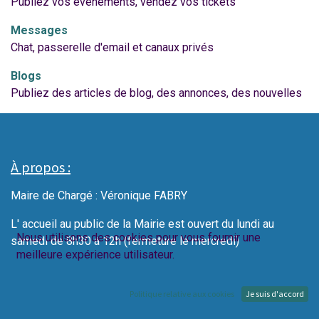
Publiez vos évènements, vendez vos tickets
Messages
Chat, passerelle d'email et canaux privés
Blogs
Publiez des articles de blog, des annonces, des nouvelles
À propos :
Maire de Chargé : Véronique FABRY
L' accueil au public de la Mairie est ouvert du lundi au
Nous utilisons des cookies pour vous fournir une
samedi de 8h30 à 12h (fermeture le mercredi)
meilleure expérience utilisateur.
Politique relative aux cookies
Je suis d'accord